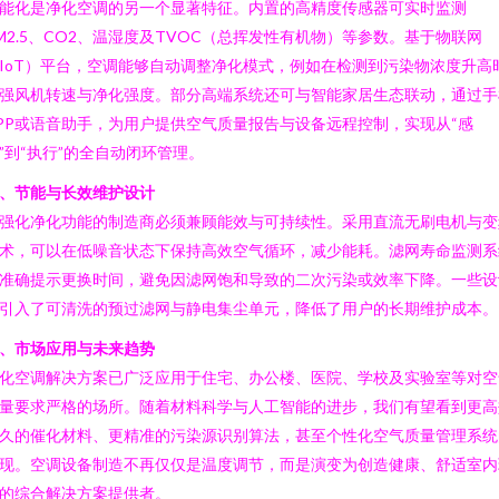
能化是净化空调的另一个显著特征。内置的高精度传感器可实时监测
M2.5、CO2、温湿度及TVOC（总挥发性有机物）等参数。基于物联网
IoT）平台，空调能够自动调整净化模式，例如在检测到污染物浓度升高
强风机转速与净化强度。部分高端系统还可与智能家居生态联动，通过手
PP或语音助手，为用户提供空气质量报告与设备远程控制，实现从“感
”到“执行”的全自动闭环管理。
、节能与长效维护设计
强化净化功能的制造商必须兼顾能效与可持续性。采用直流无刷电机与变
术，可以在低噪音状态下保持高效空气循环，减少能耗。滤网寿命监测系
准确提示更换时间，避免因滤网饱和导致的二次污染或效率下降。一些设
引入了可清洗的预过滤网与静电集尘单元，降低了用户的长期维护成本。
、市场应用与未来趋势
化空调解决方案已广泛应用于住宅、办公楼、医院、学校及实验室等对空
量要求严格的场所。随着材料科学与人工智能的进步，我们有望看到更高
久的催化材料、更精准的污染源识别算法，甚至个性化空气质量管理系统
现。空调设备制造不再仅仅是温度调节，而是演变为创造健康、舒适室内
的综合解决方案提供者。