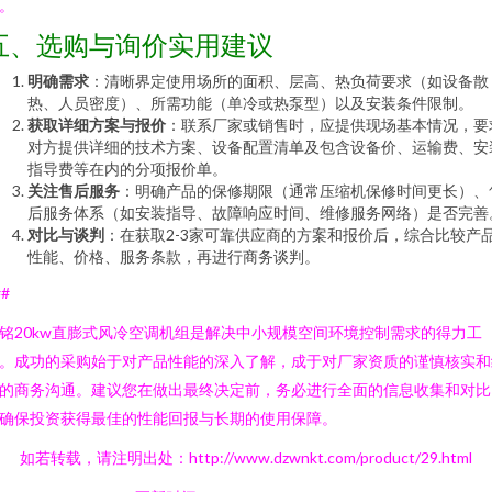
。
五、选购与询价实用建议
明确需求
：清晰界定使用场所的面积、层高、热负荷要求（如设备散
热、人员密度）、所需功能（单冷或热泵型）以及安装条件限制。
获取详细方案与报价
：联系厂家或销售时，应提供现场基本情况，要
对方提供详细的技术方案、设备配置清单及包含设备价、运输费、安
指导费等在内的分项报价单。
关注售后服务
：明确产品的保修期限（通常压缩机保修时间更长）、
后服务体系（如安装指导、故障响应时间、维修服务网络）是否完善
对比与谈判
：在获取2-3家可靠供应商的方案和报价后，综合比较产
性能、价格、服务条款，再进行商务谈判。
##
铭20kw直膨式风冷空调机组是解决中小规模空间环境控制需求的得力工
。成功的采购始于对产品性能的深入了解，成于对厂家资质的谨慎核实和
的商务沟通。建议您在做出最终决定前，务必进行全面的信息收集和对比
确保投资获得最佳的性能回报与长期的使用保障。
如若转载，请注明出处：http://www.dzwnkt.com/product/29.html