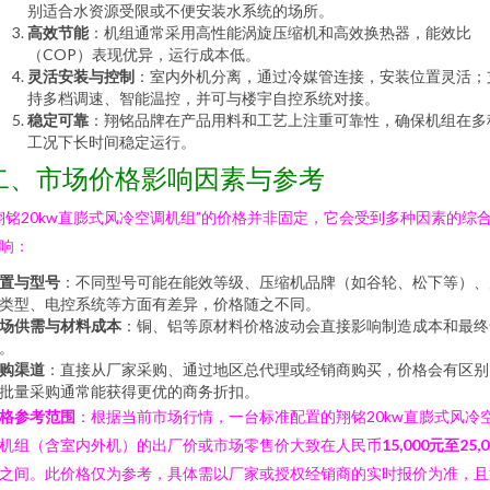
别适合水资源受限或不便安装水系统的场所。
高效节能
：机组通常采用高性能涡旋压缩机和高效换热器，能效比
（COP）表现优异，运行成本低。
灵活安装与控制
：室内外机分离，通过冷媒管连接，安装位置灵活；
持多档调速、智能温控，并可与楼宇自控系统对接。
稳定可靠
：翔铭品牌在产品用料和工艺上注重可靠性，确保机组在多
工况下长时间稳定运行。
二、市场价格影响因素与参考
翔铭20kw直膨式风冷空调机组”的价格并非固定，它会受到多种因素的综
响：
置与型号
：不同型号可能在能效等级、压缩机品牌（如谷轮、松下等）、
类型、电控系统等方面有差异，价格随之不同。
场供需与材料成本
：铜、铝等原材料价格波动会直接影响制造成本和最终
。
购渠道
：直接从厂家采购、通过地区总代理或经销商购买，价格会有区别
批量采购通常能获得更优的商务折扣。
格参考范围
：根据当前市场行情，一台标准配置的翔铭20kw直膨式风冷
机组（含室内外机）的出厂价或市场零售价大致在人民币
15,000元至25,0
之间。此价格仅为参考，具体需以厂家或授权经销商的实时报价为准，且