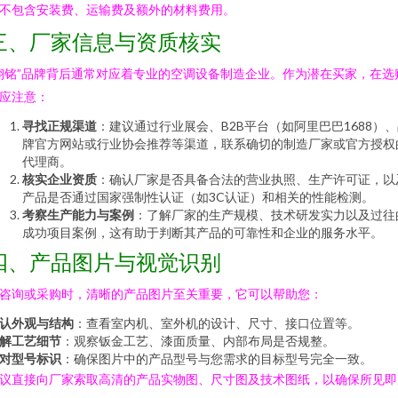
不包含安装费、运输费及额外的材料费用。
三、厂家信息与资质核实
翔铭”品牌背后通常对应着专业的空调设备制造企业。作为潜在买家，在选
应注意：
寻找正规渠道
：建议通过行业展会、B2B平台（如阿里巴巴1688）
牌官方网站或行业协会推荐等渠道，联系确切的制造厂家或官方授权
代理商。
核实企业资质
：确认厂家是否具备合法的营业执照、生产许可证，以
产品是否通过国家强制性认证（如3C认证）和相关的性能检测。
考察生产能力与案例
：了解厂家的生产规模、技术研发实力以及过往
成功项目案例，这有助于判断其产品的可靠性和企业的服务水平。
四、产品图片与视觉识别
咨询或采购时，清晰的产品图片至关重要，它可以帮助您：
认外观与结构
：查看室内机、室外机的设计、尺寸、接口位置等。
解工艺细节
：观察钣金工艺、漆面质量、内部布局是否规整。
对型号标识
：确保图片中的产品型号与您需求的目标型号完全一致。
议直接向厂家索取高清的产品实物图、尺寸图及技术图纸，以确保所见即