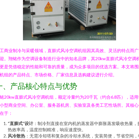
工商业制冷与采暖领域，直膨式风冷空调机组因其高效、灵活的特点而广
迎。翔铭作为空调设备制造行业中的知名品牌，其20kw直膨式风冷空调
更是凭借稳定的性能和可靠的质量，成为众多项目的优选方案。本文将围
机组的产品特点、市场价格、厂家信息及选购建议进行介绍。
一、产品核心特点与优势
铭20kw直膨式风冷空调机组，额定冷量约为20千瓦（约合6.8匹），适用
小型商业空间、办公室、服务器机房、实验室及各类工艺性场所。其核心
在于：
“直膨式”设计
：制冷剂直接在室内机的蒸发器中膨胀蒸发吸收热量，
热效率高，温度控制精准，响应速度快。
风冷散热
：无需冷却塔和复杂的冷却水系统，安装简便，节省空间，